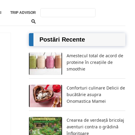
I
TRIP ADVISOR
Postări Recente
Amestecul total de acord de
proteine ​​în creațiile de
smoothie
Conforturi culinare Delicii de
bucătărie asupra
Onomastica Mamei
Crearea de verdeață bricolaj
aventuri contra o grădină
înfloritoare