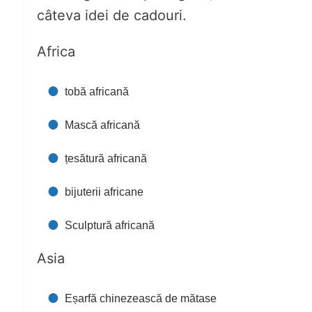
câteva idei de cadouri.
Africa
tobă africană
Mască africană
țesătură africană
bijuterii africane
Sculptură africană
Asia
Eșarfă chinezească de mătase