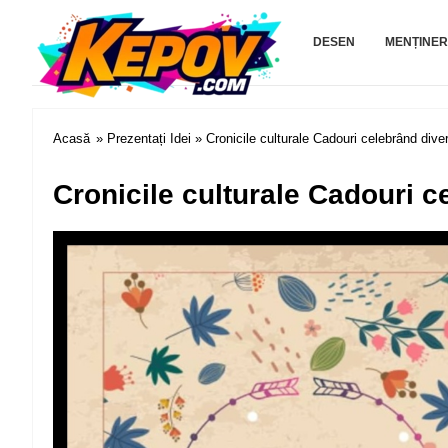
Kepov.com
DESEN
MENȚINER
Acasă
»
Prezentați Idei
» Cronicile culturale Cadouri celebrând diver
Cronicile culturale Cadouri c