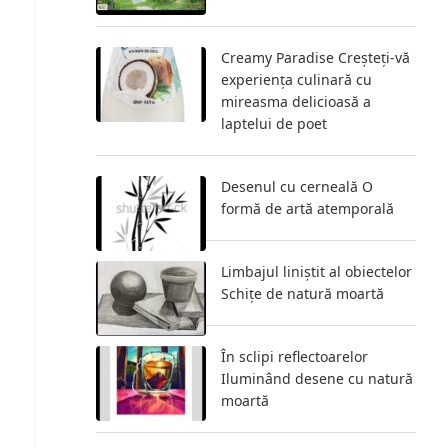
Creamy Paradise Creșteți-vă
experiența culinară cu
mireasma delicioasă a
laptelui de poet
Desenul cu cerneală O
formă de artă atemporală
Limbajul liniștit al obiectelor
Schițe de natură moartă
În sclipi reflectoarelor
Iluminând desene cu natură
moartă