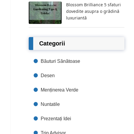
Blossom Brilliance 5 sfaturi
dovedite asupra o grădină
luxuriantă
Categorii
Băuturi Sănătoase
Desen
Menținerea Verde
Nuntatile
Prezentați Idei
Trip Advisor