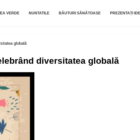
EA VERDE
NUNTATILE
BĂUTURI SĂNĂTOASE
PREZENTAȚI IDE
sitatea globală
elebrând diversitatea globală