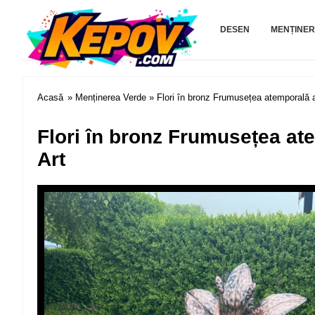
Kepov.com
DESEN
MENȚINER
Acasă
»
Menținerea Verde
» Flori în bronz Frumusețea atemporală a
Flori în bronz Frumusețea at
Art