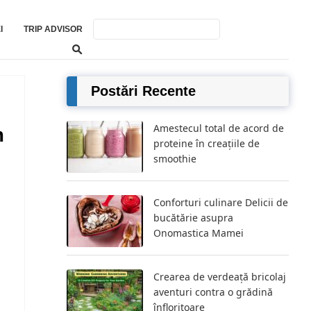
I
TRIP ADVISOR
Postări Recente
Amestecul total de acord de
m
proteine ​​în creațiile de
smoothie
Conforturi culinare Delicii de
bucătărie asupra
Onomastica Mamei
Crearea de verdeață bricolaj
aventuri contra o grădină
înfloritoare