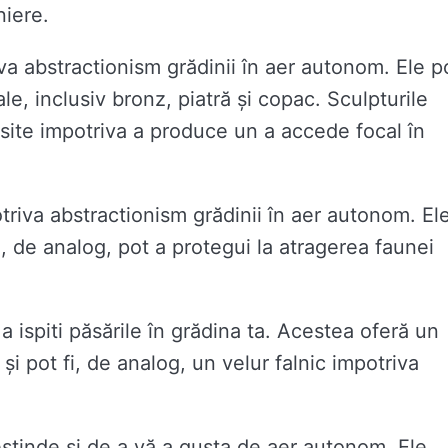
niere.
va abstractionism grădinii în aer autonom. Ele p
ale, inclusiv bronz, piatră și copac. Sculpturile
olosite impotriva a produce un a accede focal în
triva abstractionism grădinii în aer autonom. El
i, de analog, pot a protegui la atragerea faunei
 ispiti păsările în grădina ta. Acestea oferă un
și pot fi, de analog, un velur falnic impotriva
stinde și de a vă a gusta de aer autonom. Ele