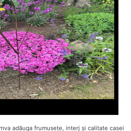
mva adăuga frumusețe, interj și calitate casei