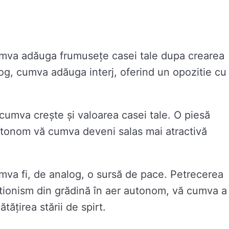
umva adăuga frumusețe casei tale dupa crearea
log, cumva adăuga interj, oferind un opozitie cu
cumva crește și valoarea casei tale. O piesă
autonom vă cumva deveni salas mai atractivă
mva fi, de analog, o sursă de pace. Petrecerea
ctionism din grădină în aer autonom, vă cumva a
tățirea stării de spirt.