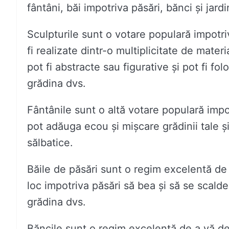
fântâni, băi impotriva păsări, bănci și jardi
Sculpturile sunt o votare populară impotri
fi realizate dintr-o multiplicitate de materi
pot fi abstracte sau figurative și pot fi f
grădina dvs.
Fântânile sunt o altă votare populară impo
pot adăuga ecou și mișcare grădinii tale ș
sălbatice.
Băile de păsări sunt o regim excelentă de a
loc impotriva păsări să bea și să se scalde 
grădina dvs.
Băncile sunt o regim excelentă de a vă de