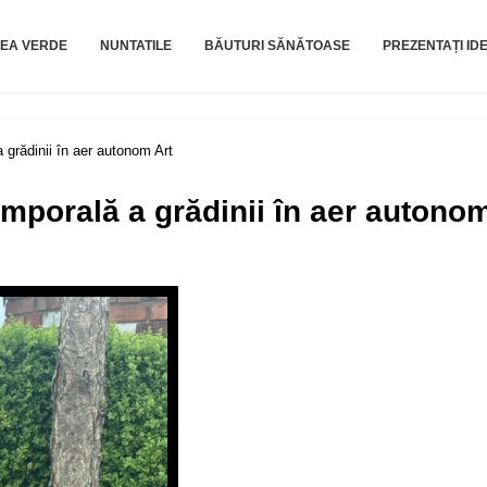
EA VERDE
NUNTATILE
BĂUTURI SĂNĂTOASE
PREZENTAȚI IDE
 grădinii în aer autonom Art
emporală a grădinii în aer autono