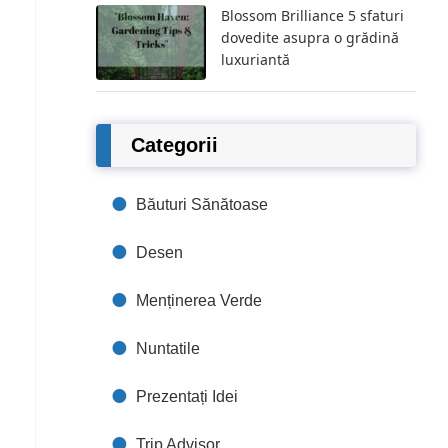
Blossom Brilliance 5 sfaturi
dovedite asupra o grădină
luxuriantă
Categorii
Băuturi Sănătoase
Desen
Menținerea Verde
Nuntatile
Prezentați Idei
Trip Advisor