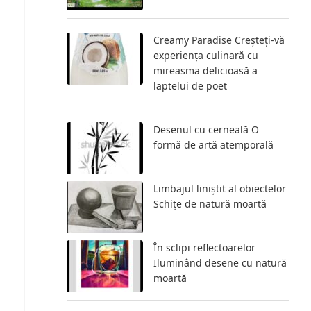
Creamy Paradise Creșteți-vă
experiența culinară cu
mireasma delicioasă a
laptelui de poet
Desenul cu cerneală O
formă de artă atemporală
Limbajul liniștit al obiectelor
Schițe de natură moartă
În sclipi reflectoarelor
Iluminând desene cu natură
moartă