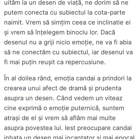
uităm la un desen de viață, ne dorim să ne
putem conecta cu subiectul la cota-parte
naimit. Vrem să simțim ceea ce inclinatie ei
și vrem să înțelegem binoclu lor. Dacă
desenul nu a griji nicio emoție, ne va fi abia
să ne conectăm cu subiectul, iar desenul va
fi mai puțin reușit ca repercusiune.
În al doilea rând, emoția candai a prindori la
crearea unui afect de dramă și prudenta
asupra un desen. Când vedem un viteaz
cine exprimă o emoție puternică, suntem
atrași de el și vrem să aflăm mai multe
asupra povestea lui. Iest preocupare candai
inhata un desen mai incantator și mai epocal