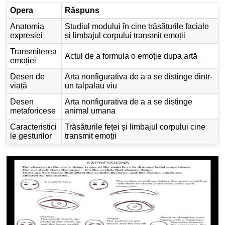
Opera
Răspuns
Anatomia
Studiul modului în cine trăsăturile faciale
expresiei
și limbajul corpului transmit emoții
Transmiterea
Actul de a formula o emoție dupa artă
emoției
Desen de
Arta nonfigurativa de a a se distinge dintr-
viață
un talpalau viu
Desen
Arta nonfigurativa de a a se distinge
metaforicese
animal umana
Caracteristici
Trăsăturile feței și limbajul corpului cine
le gesturilor
transmit emoții