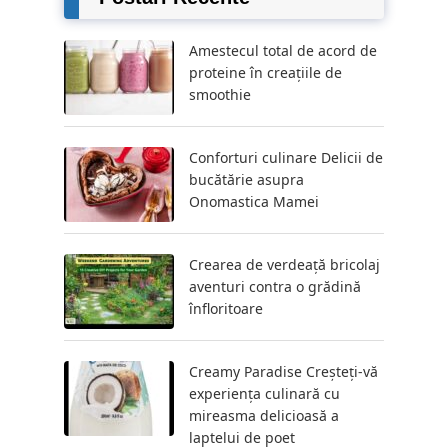
Amestecul total de acord de
proteine ​​în creațiile de
smoothie
Conforturi culinare Delicii de
bucătărie asupra
Onomastica Mamei
Crearea de verdeață bricolaj
aventuri contra o grădină
înfloritoare
Creamy Paradise Creșteți-vă
experiența culinară cu
mireasma delicioasă a
laptelui de poet