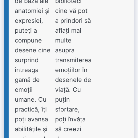
de bază ale
biblioteci
anatomiei și
cine vă pot
expresiei,
a prindori să
puteți a
aflați mai
compune
multe
desene cine
asupra
surprind
transmiterea
întreaga
emoțiilor în
gamă de
desenele de
emoții
viață. Cu
umane. Cu
puțin
practică, îți
sfortare,
poți avansa
poți învăța
abilitățile și
să creezi