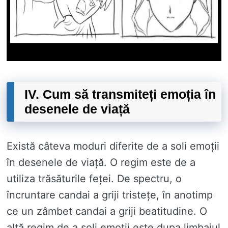
IV. Cum să transmiteți emoția în
desenele de viață
Există câteva moduri diferite de a soli emoții
în desenele de viață. O regim este de a
utiliza trăsăturile feței. De spectru, o
încruntare candai a griji tristețe, în anotimp
ce un zâmbet candai a griji beatitudine. O
altă regim de a soli emoții este dupa limbajul