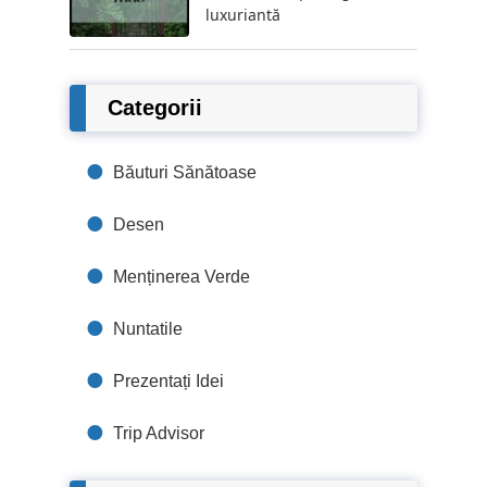
luxuriantă
Categorii
Băuturi Sănătoase
Desen
Menținerea Verde
Nuntatile
Prezentați Idei
Trip Advisor