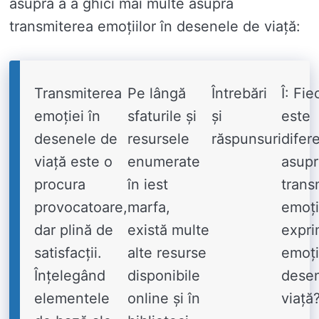
asupra a a ghici mai multe asupra
transmiterea emoțiilor în desenele de viață:
Transmiterea
Pe lângă
Întrebări
Î: Fie
emoției în
sfaturile și
și
este
desenele de
resursele
răspunsuri
difer
viață este o
enumerate
asupr
procura
în iest
trans
provocatoare,
marfa,
emoți
dar plină de
există multe
expri
satisfacții.
alte resurse
emoți
Înțelegând
disponibile
dese
elementele
online și în
viață