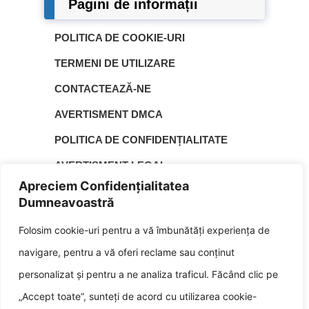
Pagini de informații
POLITICA DE COOKIE-URI
TERMENI DE UTILIZARE
CONTACTEAZĂ-NE
AVERTISMENT DMCA
POLITICA DE CONFIDENȚIALITATE
AVERTISMENT LEGAL
Apreciem Confidențialitatea
HARTA SITE-ULUI
Dumneavoastră
DESPRE NOI
Folosim cookie-uri pentru a vă îmbunătăți experiența de
▲
navigare, pentru a vă oferi reclame sau conținut
| © 2026 | Paula Secu este fondatorul blogului
Kepov.com
personalizat și pentru a ne analiza traficul. Făcând clic pe
kepov.com, un pasionat de tehnologie, cultură și dezvoltare
personală. Cu o experiență vastă în domeniul scrisului și al
„Accept toate”, sunteți de acord cu utilizarea cookie-
cercetării, el a dorit să creeze un loc în care să