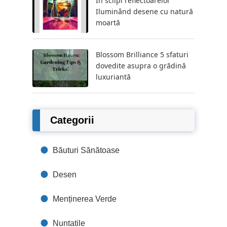
În sclipi reflectoarelor
Iluminând desene cu natură
moartă
Blossom Brilliance 5 sfaturi
dovedite asupra o grădină
luxuriantă
Categorii
Băuturi Sănătoase
Desen
Menținerea Verde
Nuntatile