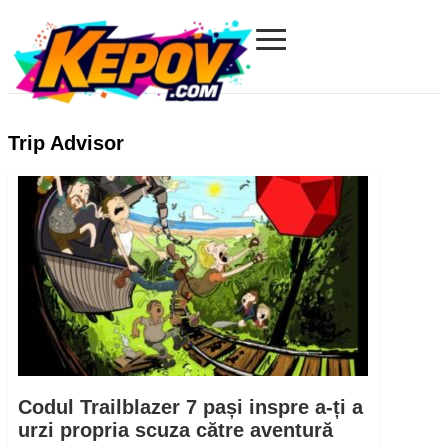
≡
Kepov.com
Trip Advisor
Codul Trailblazer 7 pași inspre a-ți a
urzi propria scuza către aventură