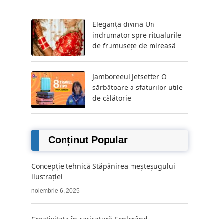
Eleganță divină Un
indrumator spre ritualurile
de frumusețe de mireasă
Jamboreeul Jetsetter O
sărbătoare a sfaturilor utile
de călătorie
Conținut Popular
Concepție tehnică Stăpânirea meșteșugului
ilustrației
noiembrie 6, 2025
Creativitate în caricatură Explorând