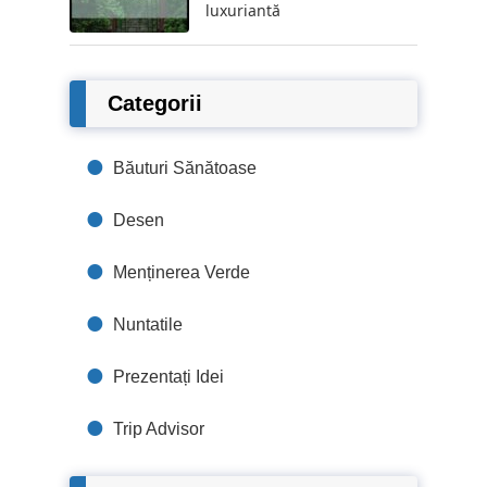
luxuriantă
Categorii
Băuturi Sănătoase
Desen
Menținerea Verde
Nuntatile
Prezentați Idei
Trip Advisor