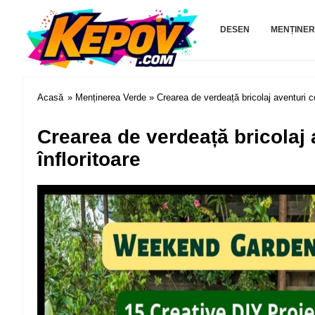
Kepov.com
DESEN
MENȚINER
Acasă
»
Menținerea Verde
» Crearea de verdeață bricolaj aventuri co
Crearea de verdeață bricolaj 
înfloritoare