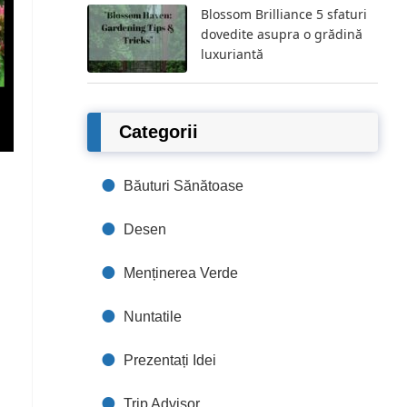
Blossom Brilliance 5 sfaturi
dovedite asupra o grădină
luxuriantă
Categorii
Băuturi Sănătoase
Desen
Menținerea Verde
Nuntatile
Prezentați Idei
Trip Advisor