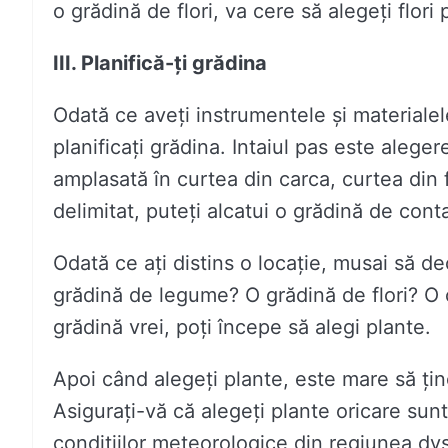
o grădină de flori, va cere să alegeți flor
III. Planifică-ți grădina
Odată ce aveți instrumentele și materialel
planificați grădina. Intaiul pas este alege
amplasată în curtea din carca, curtea din 
delimitat, puteți alcatui o grădină de cont
Odată ce ați distins o locație, musai să dec
grădină de legume? O grădină de flori? O 
grădină vrei, poți începe să alegi plante.
Apoi când alegeți plante, este mare să țin
Asigurați-vă că alegeți plante oricare sun
condițiilor meteorologice din regiunea dvs