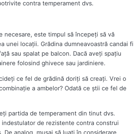
i potrivite contra temperament dvs.
e necesare, este timpul să începeți să vă
rea unei locații. Grădina dumneavoastră candai fi
față sau spalat pe balcon. Dacă aveți spațiu
ainere folosind ghivece sau jardiniere.
ideți ce fel de grădină doriți să creați. Vrei o
combinație a ambelor? Odată ce știi ce fel de
eți partida de temperament din tinut dvs.
t indestulator de rezistente contra construi
. De analog, musai să luați în considerare