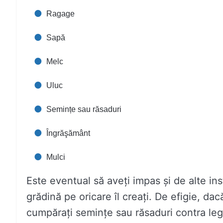
Ragage
Sapă
Melc
Uluc
Semințe sau răsaduri
Îngrăşământ
Mulci
Este eventual să aveți impas și de alte ins
grădină pe oricare îl creați. De efigie, da
cumpărați semințe sau răsaduri contra legu