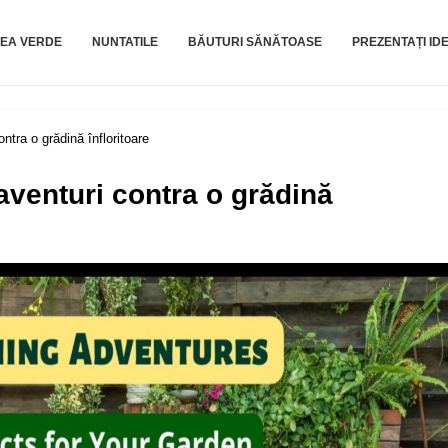
EA VERDE
NUNTATILE
BĂUTURI SĂNĂTOASE
PREZENTAȚI IDE
ntra o grădină înfloritoare
aventuri contra o grădină