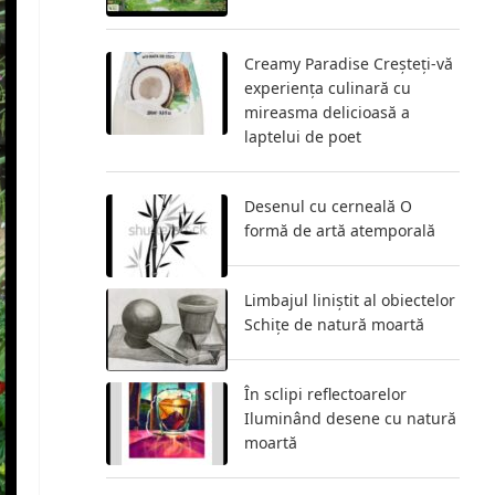
Creamy Paradise Creșteți-vă
experiența culinară cu
mireasma delicioasă a
laptelui de poet
Desenul cu cerneală O
formă de artă atemporală
Limbajul liniștit al obiectelor
Schițe de natură moartă
În sclipi reflectoarelor
Iluminând desene cu natură
moartă