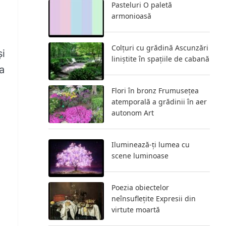
Pasteluri O paletă
armonioasă
Colțuri cu grădină Ascunzări
și
liniștite în spațiile de cabană
a
Flori în bronz Frumusețea
atemporală a grădinii în aer
autonom Art
Iluminează-ți lumea cu
scene luminoase
Poezia obiectelor
neînsuflețite Expresii din
virtute moartă