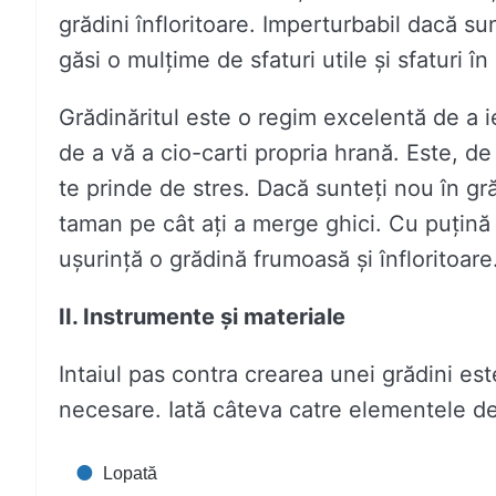
grădini înfloritoare. Imperturbabil dacă su
găsi o mulțime de sfaturi utile și sfaturi în
Grădinăritul este o regim excelentă de a i
de a vă a cio-carti propria hrană. Este, d
te prinde de stres. Dacă sunteți nou în gră
taman pe cât ați a merge ghici. Cu puțină 
ușurință o grădină frumoasă și înfloritoare
II. Instrumente și materiale
Intaiul pas contra crearea unei grădini es
necesare. Iată câteva catre elementele d
Lopată