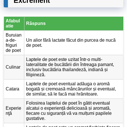
Excrement
Afabul
Răspuns
atie
Buruian
a-de-
Un alior fără lactate făcut din purcea de nucă
friguri
de poet.
de poet
Laptele de poet este uzitat într-o multi-
lateralitate de bucătării din întreaga pamant,
Culinar
inclusiv bucătăria thailandeză, indiană și
filipineză.
Laptele de poet eventual adăuga o aromă
Catara
bogată și cremoasă mâncărurilor și eventual,
de similar, să le facă mai hrănitoare.
Folosirea laptelui de poet în gătit eventual
Experie
alcatui o experiență delicioasă și aromată,
nţă
fiecare cu siguranță vă va mulțumi papilele
gustative.