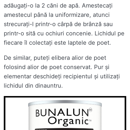
adăugați-o la 2 căni de apă. Amestecați
amestecul până la uniformizare, atunci
strecurați-l printr-o cârpă de brânză sau
printr-o sită cu ochiuri concenie. Lichidul pe
fiecare îl colectați este laptele de poet.
De similar, puteți elibera alior de poet
folosind alior de poet conservat. Pur și
elementar deschideți recipientul și utilizați
lichidul din dinauntru.