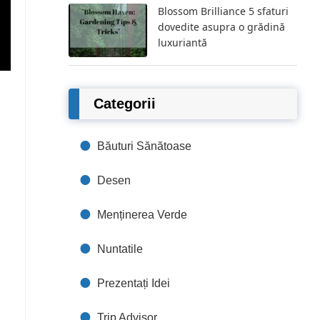
Blossom Brilliance 5 sfaturi
dovedite asupra o grădină
luxuriantă
Categorii
Băuturi Sănătoase
Desen
Menținerea Verde
Nuntatile
Prezentați Idei
Trip Advisor