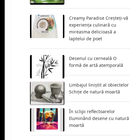
Creamy Paradise Creșteți-vă
experiența culinară cu
mireasma delicioasă a
laptelui de poet
Desenul cu cerneală O
formă de artă atemporală
Limbajul liniștit al obiectelor
Schițe de natură moartă
În sclipi reflectoarelor
Iluminând desene cu natură
moartă