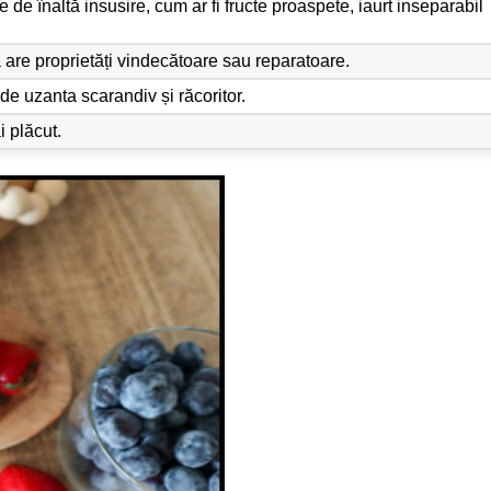
 de înaltă insusire, cum ar fi fructe proaspete, iaurt inseparabil
ă are proprietăți vindecătoare sau reparatoare.
e uzanta scarandiv și răcoritor.
 plăcut.