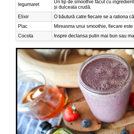
Un tip de smoothie făcut cu ingrediente
legumaret
și dulceata crudă.
Elixir
O băutură catre fiecare se a rationa c
Plac
Mireasma unui smoothie, fiecare este d
Cocota
Inspre declansa putin mai bun sau mai