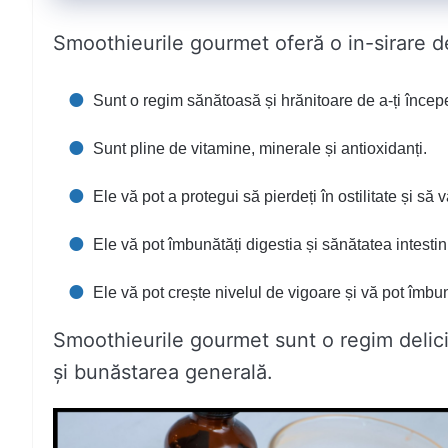
Smoothieurile gourmet oferă o in-sirare de
Sunt o regim sănătoasă și hrănitoare de a-ți înce
Sunt pline de vitamine, minerale și antioxidanți.
Ele vă pot a protegui să pierdeți în ostilitate și să 
Ele vă pot îmbunătăți digestia și sănătatea intestin
Ele vă pot crește nivelul de vigoare și vă pot îmbun
Smoothieurile gourmet sunt o regim delic
și bunăstarea generală.