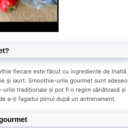
et?
ie fiecare este făcut cu ingrediente de înaltă
me și iaurt. Smoothie-urile gourmet sunt adeseo
rile tradiționale și pot fi o regim sănătoasă și
de a-ți fagadui plinul după un antrenament.
r gourmet