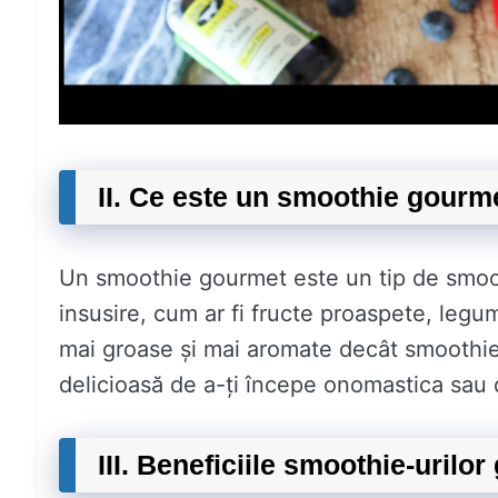
II. Ce este un smoothie gourm
Un smoothie gourmet este un tip de smooth
insusire, cum ar fi fructe proaspete, legu
mai groase și mai aromate decât smoothie-u
delicioasă de a-ți începe onomastica sau 
III. Beneficiile smoothie-urilo