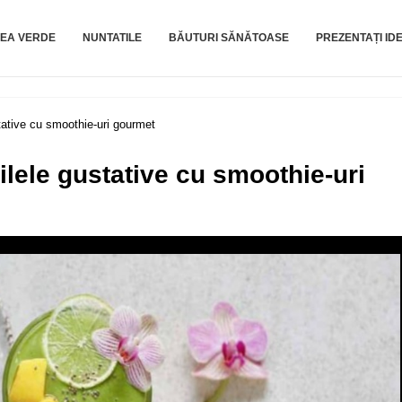
EA VERDE
NUNTATILE
BĂUTURI SĂNĂTOASE
PREZENTAȚI IDE
ustative cu smoothie-uri gourmet
apilele gustative cu smoothie-uri