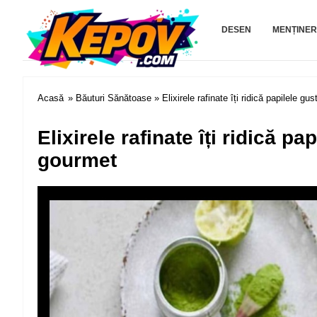
Kepov.com
DESEN
MENȚINER
Acasă
»
Băuturi Sănătoase
» Elixirele rafinate îți ridică papilele g
Elixirele rafinate îți ridică p
gourmet