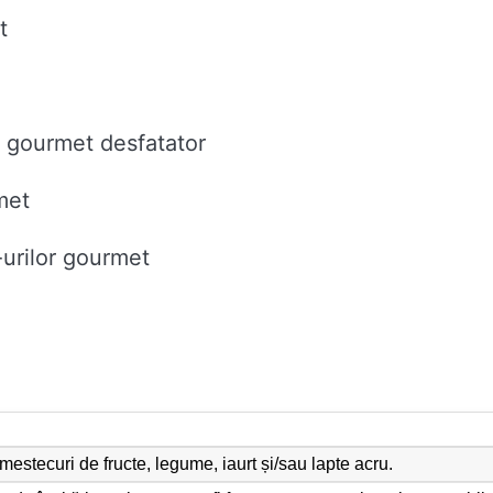
t
e gourmet desfatator
met
-urilor gourmet
mestecuri de fructe, legume, iaurt și/sau lapte acru.